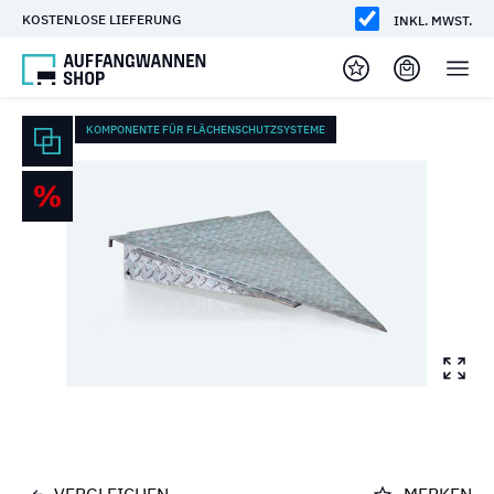
KOSTENLOSE LIEFERUNG
INKL. MWST.
KOMPONENTE FÜR FLÄCHENSCHUTZSYSTEME