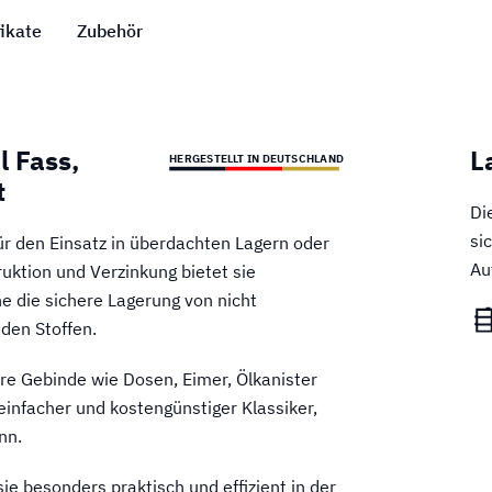
fikate
Zubehör
l Fass,
L
HERGESTELLT IN DEUTSCHLAND
t
Di
si
ür den Einsatz in überdachten Lagern oder
Au
uktion und Verzinkung bietet sie
he die sichere Lagerung von nicht
den Stoffen.
nere Gebinde wie Dosen, Eimer, Ölkanister
einfacher und kostengünstiger Klassiker,
nn.
ie besonders praktisch und effizient in der