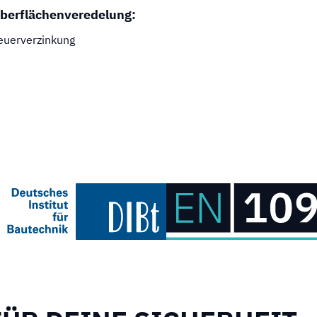
berflächenveredelung:
euerverzinkung