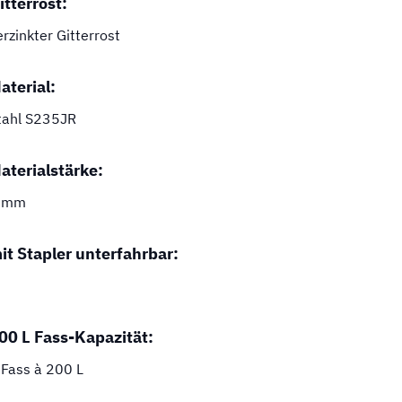
itterrost:
erzinkter Gitterrost
aterial:
tahl S235JR
aterialstärke:
 mm
it Stapler unterfahrbar:
00 L Fass-Kapazität:
 Fass à 200 L