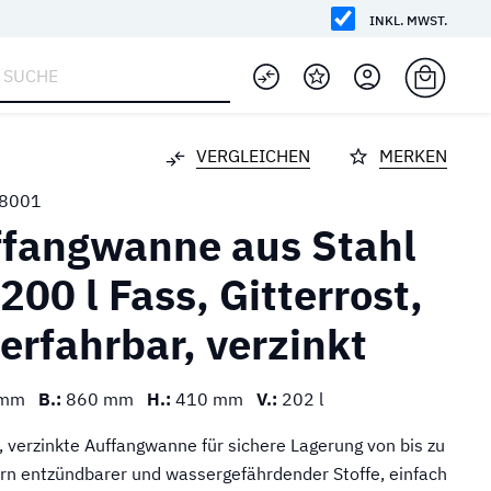
INKL. MWST.
VERGLEICHEN
MERKEN
8001
fangwanne aus Stahl
 200 l Fass, Gitterrost,
erfahrbar, verzinkt
 mm
B.:
860 mm
H.:
410 mm
V.:
202 l
 verzinkte Auffangwanne für sichere Lagerung von bis zu
rn entzündbarer und wassergefährdender Stoffe, einfach