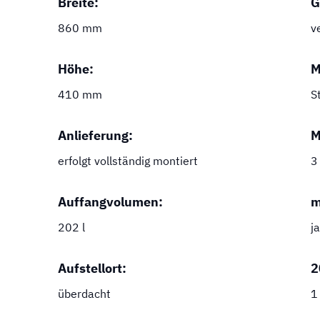
Breite:
G
860 mm
v
Höhe:
M
410 mm
S
Anlieferung:
M
erfolgt vollständig montiert
3
Auffangvolumen:
m
202 l
ja
Aufstellort:
2
überdacht
1