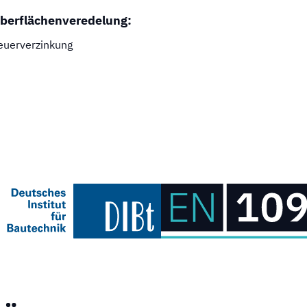
berflächenveredelung:
euerverzinkung