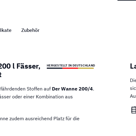
fikate
Zubehör
00 l Fässer,
L
HERGESTELLT IN DEUTSCHLAND
t
Di
si
efährdenden Stoffen auf
Der Wanne 200/4
.
Au
Fässer oder einer Kombination aus
nne zudem ausreichend Platz für die