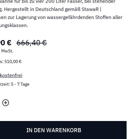
anne für bis zu vier 200 Liter Fässer, bei stehender
. Hergestellt in Deutschland gemäß StawaR |
en zur Lagerung von wassergefährdenden Stoffen aller
ungsklassen.
90 €
666,40 €
% MwSt.
s: 510,00 €
kostenfrei
zeit: 5 - 7 Tage
IN DEN WARENKORB