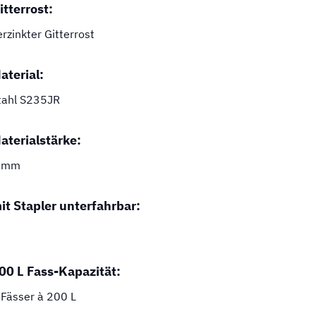
itterrost:
erzinkter Gitterrost
aterial:
tahl S235JR
aterialstärke:
 mm
it Stapler unterfahrbar:
00 L Fass-Kapazität:
 Fässer à 200 L