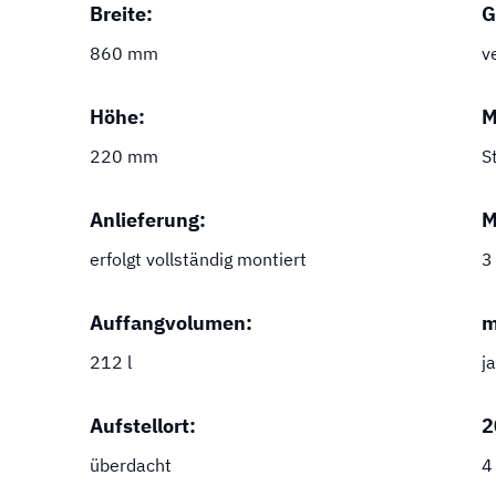
Breite:
G
860 mm
v
Höhe:
M
220 mm
S
Anlieferung:
M
erfolgt vollständig montiert
3
Auffangvolumen:
m
212 l
ja
Aufstellort:
2
überdacht
4