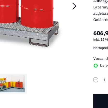
Auffangw
Lagerung
Zugelass
Gefährd
606,
inkl. 19 
Nettoprei
Versand
Liefer