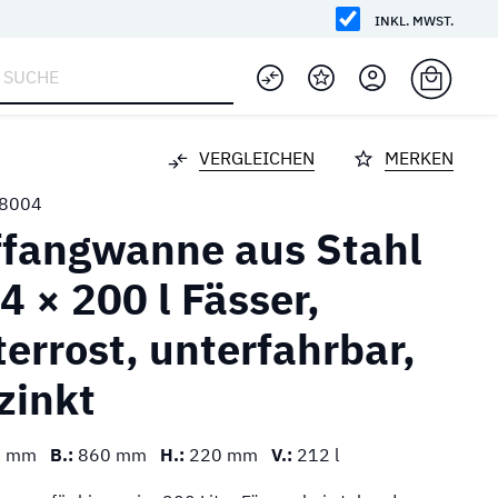
INKL. MWST.
VERGLEICHEN
MERKEN
8004
fangwanne aus Stahl
 4 × 200 l Fässer,
terrost, unterfahrbar,
zinkt
0 mm
B.:
860 mm
H.:
220 mm
V.:
212 l