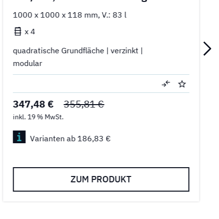
1000 x 1000 x 118 mm, V.: 83 l
x 4
quadratische Grundfläche | verzinkt |
modular
347,48 €
355,81 €
inkl. 19 % MwSt.
Varianten ab 186,83 €
ZUM PRODUKT