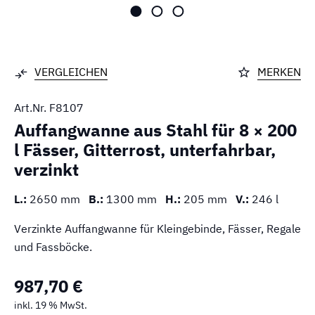
VERGLEICHEN
MERKEN
Art.Nr.
F8107
Auffangwanne aus Stahl für 8 × 200
l Fässer, Gitterrost, unterfahrbar,
verzinkt
L.:
2650 mm
B.:
1300 mm
H.:
205 mm
V.:
246 l
Verzinkte Auffangwanne für Kleingebinde, Fässer, Regale
und Fassböcke.
987,70 €
inkl. 19 % MwSt.