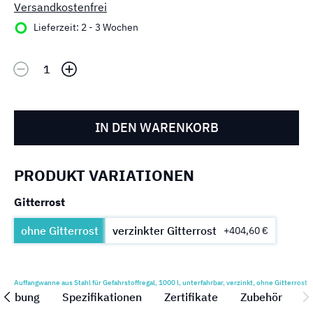
Versandkostenfrei
Lieferzeit: 2 - 3 Wochen
IN DEN WARENKORB
PRODUKT VARIATIONEN
Gitterrost
ohne Gitterrost
verzinkter Gitterrost
+404,60 €
Auffangwanne aus Stahl für Gefahrstoffregal, 1000 l, unterfahrbar, verzinkt, ohne Gitterrost
reibung
Spezifikationen
Zertifikate
Zubehör