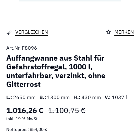
VERGLEICHEN
MERKEN
Art.Nr.
F8096
Auffangwanne aus Stahl für
Gefahrstoffregal, 1000 l,
unterfahrbar, verzinkt, ohne
Gitterrost
L.:
2650 mm
B.:
1300 mm
H.:
430 mm
V.:
1037 l
1.016,26 €
1.100,75 €
inkl. 19 % MwSt.
Nettopreis: 854,00 €